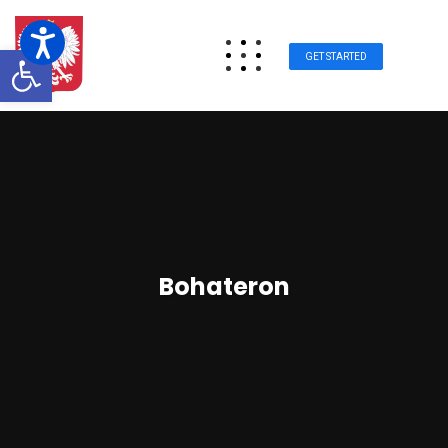
Otwórz pasek narzędzi
GET STARTED
Bohateron