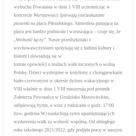
wybuchu Powstania w dniu 1 VIII uczestnicząc w
koncercie
Warszawiacy śpiewają (nie)zakazane
piosenki
na placu Piłsudskiego. Atmosfera panująca na
placu jest bardzo podniosła i wzruszająca – czuje się, że
„Wolność łączy”. Nasze przedszkolaki z
wychowawczyniami spotykają się z ludźmi kultury i
historii i dowiadują się w
formie opowieści o realiach walk toczonych o wolną
Polskę. Dzieci wystrojone w kotyliony z chorągiewkami
biało-czerwonymi w okresie dyżuru wakacyjnego w
VIII właśnie w dniu 1 VIII maszerują pod pomnik
Żołnierza Powstańca w Grodzisku Mazowieckim,
odśpiewują hymn, a wraz z rodzicami o godz. 17:00
(tzw. godzina W) nasłuchują syren upamiętniających
wydarzenia walk za wolność wspólną. Od ubiegłego
roku szkolnego 2021/2022, gdy podjęła pracę w naszym