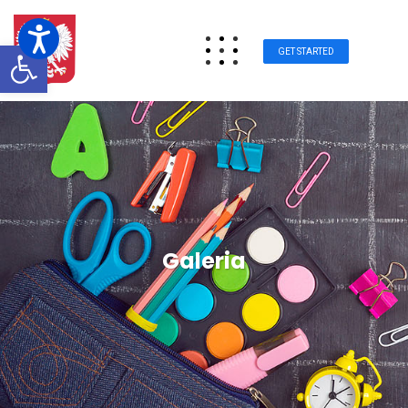
Otwórz pasek narzędzi
GET STARTED
Galeria