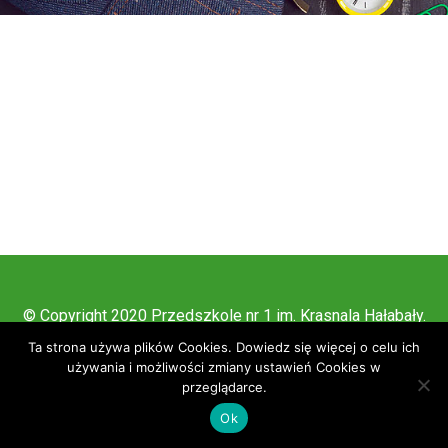
© Copyright 2020 Przedszkole nr 1 im. Krasnala Hałabały.
All Rights Reserved.
Ta strona używa plików Cookies. Dowiedz się więcej o celu ich
używania i możliwości zmiany ustawień Cookies w
przeglądarce.
Ok