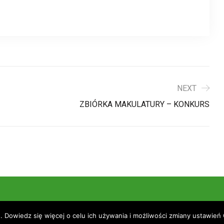
NEXT
ZBIÓRKA MAKULATURY – KONKURS
ight 2020 Przedszkole nr 1 im. Krasnala Hałabały. All Rights R
. Dowiedz się więcej o celu ich używania i możliwości zmiany ustawień